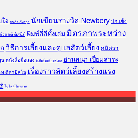
นักเขียนรางวัล Newbery
บใจ
ปกแข็ง
ธนภัค ภัทรกุล
มิตรภาพระหว่าง
พิมพ์สี่สีทั้งเล่ม
์วอลต์ ดิสนีย์
วิธีการเลี้ยงและดูแลสัตว์เลี้ยง
ิก
ศนิศรา
อ่านสนุก เปี่ยมสาระ
ฤษ
หนังสือมือสอง
อีเลียร์นอร์ เอสเตส
เรื่องราวสัตว์เลี้ยงสร้างแรง
คท ดิคามิลโล
ษ
ไชโลห์ ไตรภาค