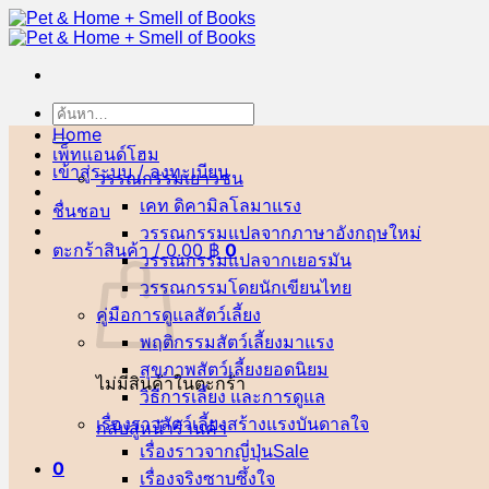
ข้าม
ไป
ยัง
เนื้อหา
ค้นหา:
Home
เพ็ทแอนด์โฮม
เข้าสู่ระบบ / ลงทะเบียน
วรรณกรรมเยาวชน
เคท ดิคามิลโล
ชื่นชอบ
วรรณกรรมแปลจากภาษาอังกฤษ
ตะกร้าสินค้า /
0.00
฿
0
วรรณกรรมแปลจากเยอรมัน
วรรณกรรมโดยนักเขียนไทย
คู่มือการดูแลสัตว์เลี้ยง
พฤติกรรมสัตว์เลี้ยง
สุขภาพสัตว์เลี้ยง
ไม่มีสินค้าในตะกร้า
วิธีการเลี้ยง และการดูแล
เรื่องราวสัตว์เลี้ยงสร้างแรงบันดาลใจ
กลับสู่หน้าร้านค้า
เรื่องราวจากญี่ปุ่น
0
เรื่องจริงซาบซึ้งใจ