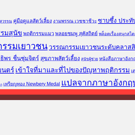
ซาบซึ้ง ประทั
คู่มือดูแลสัตว์เลี้ยง
งามพรรณ เวชชาชีวะ
นสุวรรณ
รมสุนัข
พฤติกรรมแมว
พลอยชมพู สุคัสถิตย์
พล็อตเรื่องสนุกสไตล
กรรมเยาวชน
วรรณกรรมเยาวชนระดับคลาสส
ธิพร ชื่นชุ่มจิตร์
สุขภาพสัตว์เลี้ยง
หนังสือภาษาอังก
สุนัขผู้ช่วย
ยนตร์
เข้าใจที่มาและที่ไปของปัญหาพฤติกรรม
เ
แปลจากภาษาอังกฤ
เหรียญทอง Newbery Medal
็ก