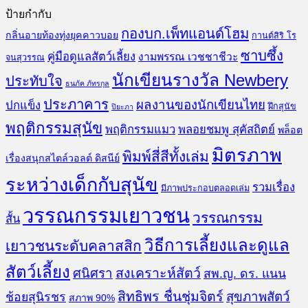
ป้ายกำกับ
กองบก.เพ็ทแอนด์โฮม
กลิ่นอายท้องทุ่งยุคคาวบอย
กานต์สิริ โร
ซาบซึ้ง
คู่มือดูแลสัตว์เลี้ยง
งามพรรณ เวชชาชีวะ
จนสุวรรณ
นักเขียนรางวัล Newbery
ประทับใจ
ธนภัค ภัทรกุล
ประภาคาร
ผลงานของนักเขียนไทย
ปกแข็ง
ฝึกสุนัข
ปิยะภา
พฤติกรรมสุนัข
พฤติกรรมแมว
พลอยชมพู สุคัสถิตย์
พล็อต
มิตรภาพ
พิมพ์สี่สีทั้งเล่ม
เรื่องสนุกสไตล์วอลต์ ดิสนีย์
ระหว่างเด็กกับสุนัข
รวมเรื่อง
มีภาพประกอบตลอดเล่ม
วรรณกรรมเยาวชน
วรรณกรรม
สั้น
วิธีการเลี้ยงและดูแล
เยาวชนระดับคลาสสิก
สัตว์เลี้ยง
สงเคราะห์สัตว์
ศนิศรา
สพ.ญ. ดร. แนน
สิทธิพร ชื่นชุ่มจิตร์
สุขภาพสัตว์
ช้อยสุนิรชร
สภาพ 90%