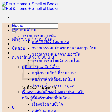
ข้าม
ไป
ยัง
เนื้อหา
Home
ค้นหา:
เพ็ทแอนด์โฮม
วรรณกรรมเยาวชน
เข้าสู่ระบบ / ลงทะเบียน
เคท ดิคามิลโล
ชื่นชอบ
วรรณกรรมแปลจากภาษาอังกฤษ
วรรณกรรมแปลจากเยอรมัน
ตะกร้าสินค้า /
0.00
฿
0
วรรณกรรมโดยนักเขียนไทย
คู่มือการดูแลสัตว์เลี้ยง
พฤติกรรมสัตว์เลี้ยง
สุขภาพสัตว์เลี้ยง
วิธีการเลี้ยง และการดูแล
ไม่มีสินค้าในตะกร้า
เรื่องราวสัตว์เลี้ยงสร้างแรงบันดาลใจ
กลับสู่หน้าร้านค้า
เรื่องราวจากญี่ปุ่น
เรื่องจริงซาบซึ้งใจ
0
ศนิศรา