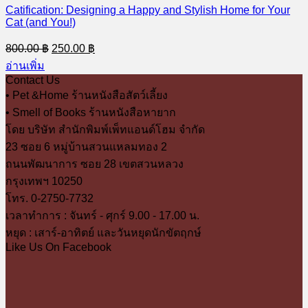
Catification: Designing a Happy and Stylish Home for Your
Cat (and You!)
Original
Current
800.00
฿
250.00
฿
price
price
อ่านเพิ่ม
was:
is:
Contact Us
800.00 ฿.
250.00 ฿.
• Pet &Home ร้านหนังสือสัตว์เลี้ยง
• Smell of Books ร้านหนังสือหายาก
โดย บริษัท สำนักพิมพ์เพ็ทแอนด์โฮม จำกัด
23 ซอย 6 หมู่บ้านสวนแหลมทอง 2
ถนนพัฒนาการ ซอย 28 เขตสวนหลวง
กรุงเทพฯ 10250
โทร. 0-2750-7732
เวลาทำการ : จันทร์ - ศุกร์ 9.00 - 17.00 น.
หยุด : เสาร์-อาทิตย์ และวันหยุดนักขัตฤกษ์
Like Us On Facebook