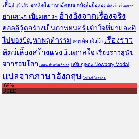
เลี้ยง
หนังสือภาษาอังกฤษ
หนังสือมือสอง
สุนัขผู้ช่วย
อีเลียร์นอร์ เอสเตส
อ้างอิงจากเรื่องจริง
อ่านสนุก เปี่ยมสาระ
ฮอลลีวู้ดสร้างเป็นภาพยนตร์
เข้าใจที่มาและที่
เรื่องราว
ไปของปัญหาพฤติกรรม
เคท ดิคามิลโล
สัตว์เลี้ยงสร้างแรงบันดาลใจ
เรื่องราวสุนัข
จากรอบโลก
เหรียญทอง Newbery Medal
เหมาะสำหรับเด็กเล็ก
แปลจากภาษาอังกฤษ
ไชโลห์ ไตรภาค
-69%
USED