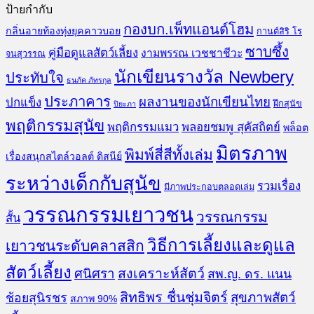
ป้ายกำกับ
กองบก.เพ็ทแอนด์โฮม
กลิ่นอายท้องทุ่งยุคคาวบอย
กานต์สิริ โร
ซาบซึ้ง
คู่มือดูแลสัตว์เลี้ยง
งามพรรณ เวชชาชีวะ
จนสุวรรณ
นักเขียนรางวัล Newbery
ประทับใจ
ธนภัค ภัทรกุล
ประภาคาร
ผลงานของนักเขียนไทย
ปกแข็ง
ฝึกสุนัข
ปิยะภา
พฤติกรรมสุนัข
พฤติกรรมแมว
พลอยชมพู สุคัสถิตย์
พล็อต
มิตรภาพ
พิมพ์สี่สีทั้งเล่ม
เรื่องสนุกสไตล์วอลต์ ดิสนีย์
ระหว่างเด็กกับสุนัข
รวมเรื่อง
มีภาพประกอบตลอดเล่ม
วรรณกรรมเยาวชน
วรรณกรรม
สั้น
วิธีการเลี้ยงและดูแล
เยาวชนระดับคลาสสิก
สัตว์เลี้ยง
สงเคราะห์สัตว์
ศนิศรา
สพ.ญ. ดร. แนน
สิทธิพร ชื่นชุ่มจิตร์
สุขภาพสัตว์
ช้อยสุนิรชร
สภาพ 90%