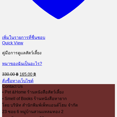
เพิ่มในรายการที่ชื่นชอบ
Quick View
คู่มือการดูแลสัตว์เลี้ยง
หมาของฉันเป็นอะไร?
Original
Current
330.00
฿
165.00
฿
price
price
สั่งซื้อทางเว็บไซต์
was:
is:
Contact Us
330.00 ฿.
165.00 ฿.
• Pet &Home ร้านหนังสือสัตว์เลี้ยง
• Smell of Books ร้านหนังสือหายาก
โดย บริษัท สำนักพิมพ์เพ็ทแอนด์โฮม จำกัด
23 ซอย 6 หมู่บ้านสวนแหลมทอง 2