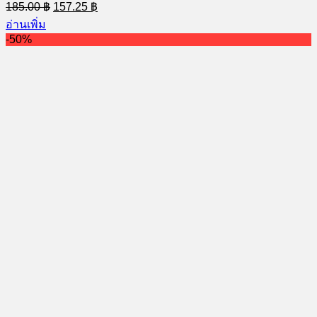
Original
Current
185.00
฿
157.25
฿
price
price
อ่านเพิ่ม
was:
is:
-50%
185.00 ฿.
157.25 ฿.