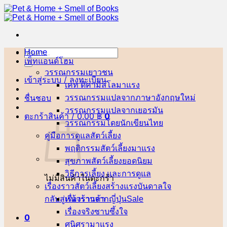
ข้าม
ไป
ยัง
เนื้อหา
Home
ค้นหา:
เพ็ทแอนด์โฮม
วรรณกรรมเยาวชน
เข้าสู่ระบบ / ลงทะเบียน
เคท ดิคามิลโล
ชื่นชอบ
วรรณกรรมแปลจากภาษาอังกฤษ
วรรณกรรมแปลจากเยอรมัน
ตะกร้าสินค้า /
0.00
฿
0
วรรณกรรมโดยนักเขียนไทย
คู่มือการดูแลสัตว์เลี้ยง
พฤติกรรมสัตว์เลี้ยง
สุขภาพสัตว์เลี้ยง
วิธีการเลี้ยง และการดูแล
ไม่มีสินค้าในตะกร้า
เรื่องราวสัตว์เลี้ยงสร้างแรงบันดาลใจ
กลับสู่หน้าร้านค้า
เรื่องราวจากญี่ปุ่น
เรื่องจริงซาบซึ้งใจ
0
ศนิศรา