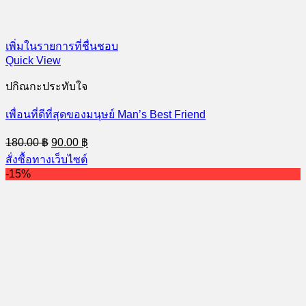
เพิ่มในรายการที่ชื่นชอบ
Quick View
ปกิณกะประทับใจ
เพื่อนที่ดีที่สุดของมนุษย์ Man’s Best Friend
Original
Current
180.00
฿
90.00
฿
price
price
สั่งซื้อทางเว็บไซต์
was:
is:
-15%
180.00 ฿.
90.00 ฿.