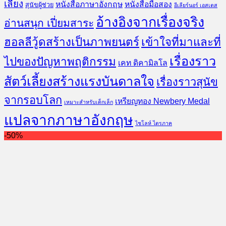
เลี้ยง
หนังสือภาษาอังกฤษ
หนังสือมือสอง
สุนัขผู้ช่วย
อีเลียร์นอร์ เอสเตส
อ้างอิงจากเรื่องจริง
อ่านสนุก เปี่ยมสาระ
ฮอลลีวู้ดสร้างเป็นภาพยนตร์
เข้าใจที่มาและที่
เรื่องราว
ไปของปัญหาพฤติกรรม
เคท ดิคามิลโล
สัตว์เลี้ยงสร้างแรงบันดาลใจ
เรื่องราวสุนัข
จากรอบโลก
เหรียญทอง Newbery Medal
เหมาะสำหรับเด็กเล็ก
แปลจากภาษาอังกฤษ
ไชโลห์ ไตรภาค
-50%