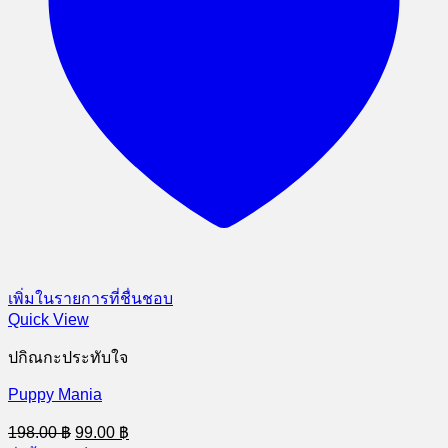
เพิ่มในรายการที่ชื่นชอบ
Quick View
ปกิณกะประทับใจ
Puppy Mania
Original
Current
198.00
฿
99.00
฿
price
price