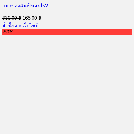
แมวของฉันเป็นอะไร?
Original
Current
330.00
฿
165.00
฿
price
price
สั่งซื้อทางเว็บไซต์
was:
is:
-50%
330.00 ฿.
165.00 ฿.