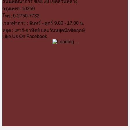
ถนนพัฒนาการ ซอย 28 เขตสวนหลวง
กรุงเทพฯ 10250
โทร. 0-2750-7732
เวลาทำการ : จันทร์ - ศุกร์ 9.00 - 17.00 น.
หยุด : เสาร์-อาทิตย์ และวันหยุดนักขัตฤกษ์
Like Us On Facebook